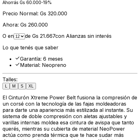
Ahorrás Gs
60.000
-
19
%
Precio Normal:
Gs
320.000
Ahora:
Gs
260.000
O en
de Gs
21.667
con Alianzas sin interés
Lo que tenés que saber
Garantía
:
6 meses
Material
:
Neopreno
Talles
:
L
M
S
XL
El Cinturón Xtreme Power Belt fusiona la compresión de
un corsé con la tecnología de las fajas moldeadoras
para darte una apariencia más estilizada al instante. Su
sistema de doble compresión con aletas ajustables y
varillas internas moldea esa cintura de avispa que tanto
querés, mientras su cubierta de material NeoPower
actúa como prenda térmica que te hace sudar más