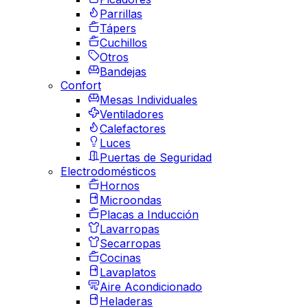
Parrillas
Tápers
Cuchillos
Otros
Bandejas
Confort
Mesas Individuales
Ventiladores
Calefactores
Luces
Puertas de Seguridad
Electrodomésticos
Hornos
Microondas
Placas a Inducción
Lavarropas
Secarropas
Cocinas
Lavaplatos
Aire Acondicionado
Heladeras