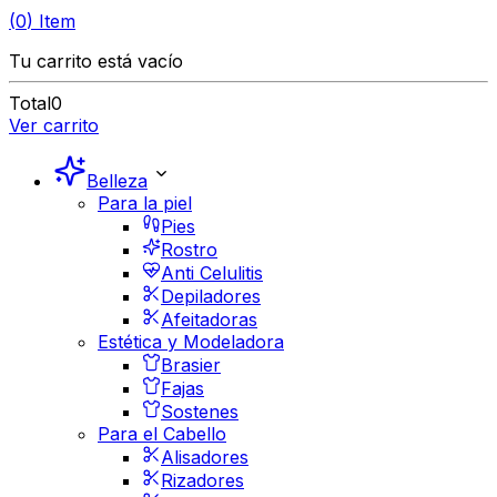
(
0
)
Item
Tu carrito está vacío
Total
0
Ver carrito
Belleza
Para la piel
Pies
Rostro
Anti Celulitis
Depiladores
Afeitadoras
Estética y Modeladora
Brasier
Fajas
Sostenes
Para el Cabello
Alisadores
Rizadores