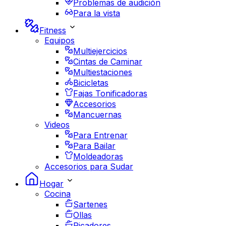
Problemas de audición
Para la vista
Fitness
Equipos
Multiejercicios
Cintas de Caminar
Multiestaciones
Bicicletas
Fajas Tonificadoras
Accesorios
Mancuernas
Videos
Para Entrenar
Para Bailar
Moldeadoras
Accesorios para Sudar
Hogar
Cocina
Sartenes
Ollas
Picadores