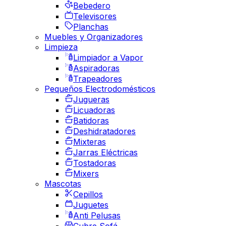
Bebedero
Televisores
Planchas
Muebles y Organizadores
Limpieza
Limpiador a Vapor
Aspiradoras
Trapeadores
Pequeños Electrodomésticos
Jugueras
Licuadoras
Batidoras
Deshidratadores
Mixteras
Jarras Eléctricas
Tostadoras
Mixers
Mascotas
Cepillos
Juguetes
Anti Pelusas