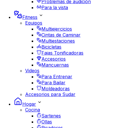
Problemas de audición
Para la vista
Fitness
Equipos
Multiejercicios
Cintas de Caminar
Multiestaciones
Bicicletas
Fajas Tonificadoras
Accesorios
Mancuernas
Videos
Para Entrenar
Para Bailar
Moldeadoras
Accesorios para Sudar
Hogar
Cocina
Sartenes
Ollas
Picadores