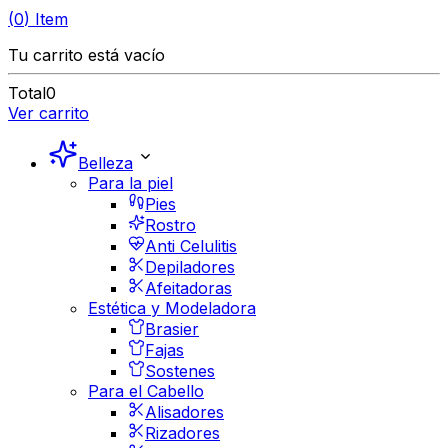
(
0
)
Item
Tu carrito está vacío
Total
0
Ver carrito
Belleza
Para la piel
Pies
Rostro
Anti Celulitis
Depiladores
Afeitadoras
Estética y Modeladora
Brasier
Fajas
Sostenes
Para el Cabello
Alisadores
Rizadores