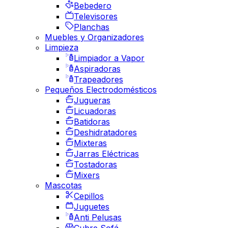
Bebedero
Televisores
Planchas
Muebles y Organizadores
Limpieza
Limpiador a Vapor
Aspiradoras
Trapeadores
Pequeños Electrodomésticos
Jugueras
Licuadoras
Batidoras
Deshidratadores
Mixteras
Jarras Eléctricas
Tostadoras
Mixers
Mascotas
Cepillos
Juguetes
Anti Pelusas