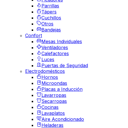
Parrillas
Tápers
Cuchillos
Otros
Bandejas
Confort
Mesas Individuales
Ventiladores
Calefactores
Luces
Puertas de Seguridad
Electrodomésticos
Hornos
Microondas
Placas a Inducción
Lavarropas
Secarropas
Cocinas
Lavaplatos
Aire Acondicionado
Heladeras