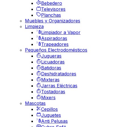
Bebedero
Televisores
Planchas
Muebles y Organizadores
Limpieza
Limpiador a Vapor
Aspiradoras
Trapeadores
Pequeños Electrodomésticos
Jugueras
Licuadoras
Batidoras
Deshidratadores
Mixteras
Jarras Eléctricas
Tostadoras
Mixers
Mascotas
Cepillos
Juguetes
Anti Pelusas