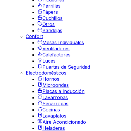
Parrillas
Tápers
Cuchillos
Otros
Bandejas
Confort
Mesas Individuales
Ventiladores
Calefactores
Luces
Puertas de Seguridad
Electrodomésticos
Hornos
Microondas
Placas a Inducción
Lavarropas
Secarropas
Cocinas
Lavaplatos
Aire Acondicionado
Heladeras