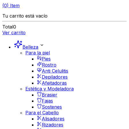
(
0
)
Item
Tu carrito está vacío
Total
0
Ver carrito
Belleza
Para la piel
Pies
Rostro
Anti Celulitis
Depiladores
Afeitadoras
Estética y Modeladora
Brasier
Fajas
Sostenes
Para el Cabello
Alisadores
Rizadores