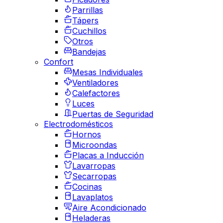
Parrillas
Tápers
Cuchillos
Otros
Bandejas
Confort
Mesas Individuales
Ventiladores
Calefactores
Luces
Puertas de Seguridad
Electrodomésticos
Hornos
Microondas
Placas a Inducción
Lavarropas
Secarropas
Cocinas
Lavaplatos
Aire Acondicionado
Heladeras