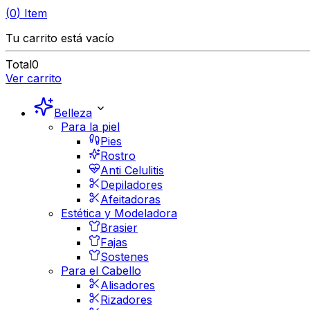
(
0
)
Item
Tu carrito está vacío
Total
0
Ver carrito
Belleza
Para la piel
Pies
Rostro
Anti Celulitis
Depiladores
Afeitadoras
Estética y Modeladora
Brasier
Fajas
Sostenes
Para el Cabello
Alisadores
Rizadores