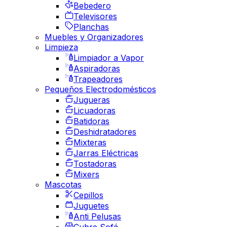
Bebedero
Televisores
Planchas
Muebles y Organizadores
Limpieza
Limpiador a Vapor
Aspiradoras
Trapeadores
Pequeños Electrodomésticos
Jugueras
Licuadoras
Batidoras
Deshidratadores
Mixteras
Jarras Eléctricas
Tostadoras
Mixers
Mascotas
Cepillos
Juguetes
Anti Pelusas