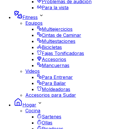
Problemas de audición
Para la vista
Fitness
Equipos
Multiejercicios
Cintas de Caminar
Multiestaciones
Bicicletas
Fajas Tonificadoras
Accesorios
Mancuernas
Videos
Para Entrenar
Para Bailar
Moldeadoras
Accesorios para Sudar
Hogar
Cocina
Sartenes
Ollas
Picadores