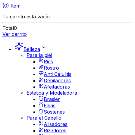
(
0
)
Item
Tu carrito está vacío
Total
0
Ver carrito
Belleza
Para la piel
Pies
Rostro
Anti Celulitis
Depiladores
Afeitadoras
Estética y Modeladora
Brasier
Fajas
Sostenes
Para el Cabello
Alisadores
Rizadores