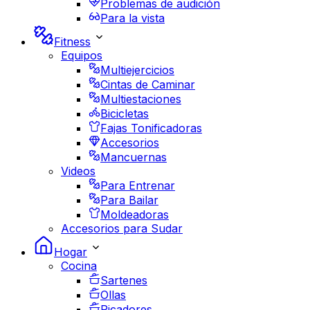
Problemas de audición
Para la vista
Fitness
Equipos
Multiejercicios
Cintas de Caminar
Multiestaciones
Bicicletas
Fajas Tonificadoras
Accesorios
Mancuernas
Videos
Para Entrenar
Para Bailar
Moldeadoras
Accesorios para Sudar
Hogar
Cocina
Sartenes
Ollas
Picadores