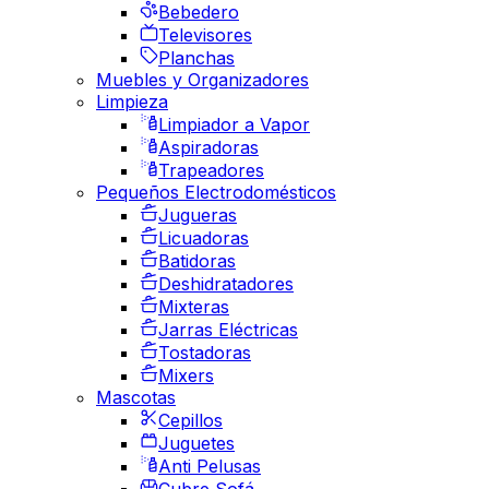
Bebedero
Televisores
Planchas
Muebles y Organizadores
Limpieza
Limpiador a Vapor
Aspiradoras
Trapeadores
Pequeños Electrodomésticos
Jugueras
Licuadoras
Batidoras
Deshidratadores
Mixteras
Jarras Eléctricas
Tostadoras
Mixers
Mascotas
Cepillos
Juguetes
Anti Pelusas