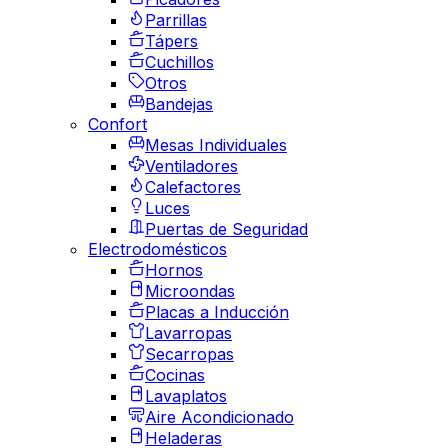
Parrillas
Tápers
Cuchillos
Otros
Bandejas
Confort
Mesas Individuales
Ventiladores
Calefactores
Luces
Puertas de Seguridad
Electrodomésticos
Hornos
Microondas
Placas a Inducción
Lavarropas
Secarropas
Cocinas
Lavaplatos
Aire Acondicionado
Heladeras