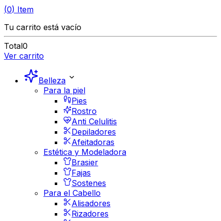
(
0
)
Item
Tu carrito está vacío
Total
0
Ver carrito
Belleza
Para la piel
Pies
Rostro
Anti Celulitis
Depiladores
Afeitadoras
Estética y Modeladora
Brasier
Fajas
Sostenes
Para el Cabello
Alisadores
Rizadores