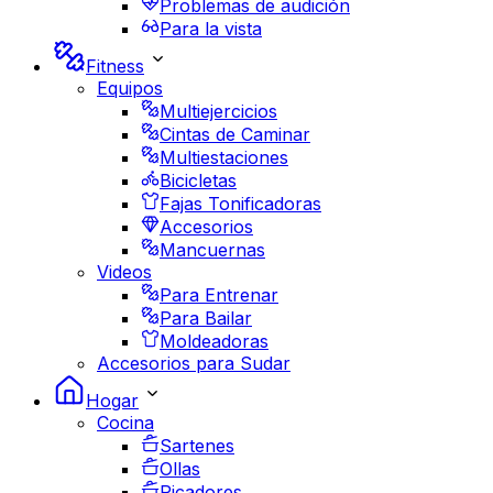
Problemas de audición
Para la vista
Fitness
Equipos
Multiejercicios
Cintas de Caminar
Multiestaciones
Bicicletas
Fajas Tonificadoras
Accesorios
Mancuernas
Videos
Para Entrenar
Para Bailar
Moldeadoras
Accesorios para Sudar
Hogar
Cocina
Sartenes
Ollas
Picadores