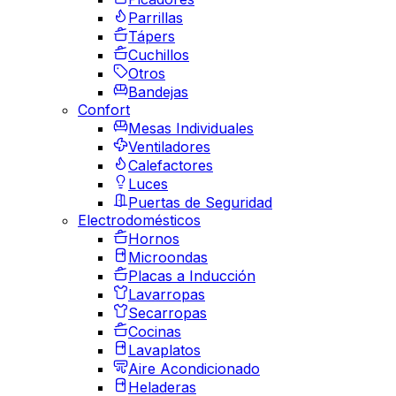
Parrillas
Tápers
Cuchillos
Otros
Bandejas
Confort
Mesas Individuales
Ventiladores
Calefactores
Luces
Puertas de Seguridad
Electrodomésticos
Hornos
Microondas
Placas a Inducción
Lavarropas
Secarropas
Cocinas
Lavaplatos
Aire Acondicionado
Heladeras