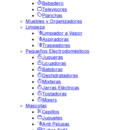
Bebedero
Televisores
Planchas
Muebles y Organizadores
Limpieza
Limpiador a Vapor
Aspiradoras
Trapeadores
Pequeños Electrodomésticos
Jugueras
Licuadoras
Batidoras
Deshidratadores
Mixteras
Jarras Eléctricas
Tostadoras
Mixers
Mascotas
Cepillos
Juguetes
Anti Pelusas