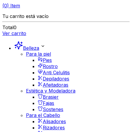
(
0
)
Item
Tu carrito está vacío
Total
0
Ver carrito
Belleza
Para la piel
Pies
Rostro
Anti Celulitis
Depiladores
Afeitadoras
Estética y Modeladora
Brasier
Fajas
Sostenes
Para el Cabello
Alisadores
Rizadores