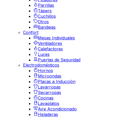
Parrillas
Tápers
Cuchillos
Otros
Bandejas
Confort
Mesas Individuales
Ventiladores
Calefactores
Luces
Puertas de Seguridad
Electrodomésticos
Hornos
Microondas
Placas a Inducción
Lavarropas
Secarropas
Cocinas
Lavaplatos
Aire Acondicionado
Heladeras