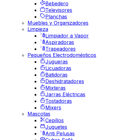
Bebedero
Televisores
Planchas
Muebles y Organizadores
Limpieza
Limpiador a Vapor
Aspiradoras
Trapeadores
Pequeños Electrodomésticos
Jugueras
Licuadoras
Batidoras
Deshidratadores
Mixteras
Jarras Eléctricas
Tostadoras
Mixers
Mascotas
Cepillos
Juguetes
Anti Pelusas