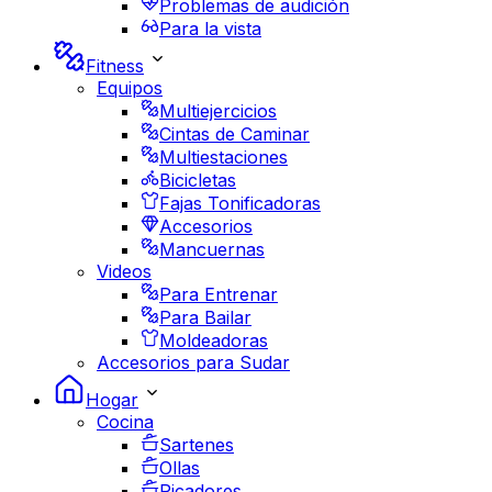
Problemas de audición
Para la vista
Fitness
Equipos
Multiejercicios
Cintas de Caminar
Multiestaciones
Bicicletas
Fajas Tonificadoras
Accesorios
Mancuernas
Videos
Para Entrenar
Para Bailar
Moldeadoras
Accesorios para Sudar
Hogar
Cocina
Sartenes
Ollas
Picadores