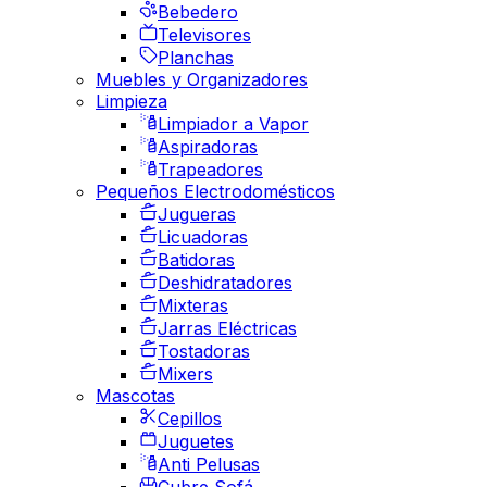
Bebedero
Televisores
Planchas
Muebles y Organizadores
Limpieza
Limpiador a Vapor
Aspiradoras
Trapeadores
Pequeños Electrodomésticos
Jugueras
Licuadoras
Batidoras
Deshidratadores
Mixteras
Jarras Eléctricas
Tostadoras
Mixers
Mascotas
Cepillos
Juguetes
Anti Pelusas