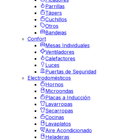
Parrillas
Tápers
Cuchillos
Otros
Bandejas
Confort
Mesas Individuales
Ventiladores
Calefactores
Luces
Puertas de Seguridad
Electrodomésticos
Hornos
Microondas
Placas a Inducción
Lavarropas
Secarropas
Cocinas
Lavaplatos
Aire Acondicionado
Heladeras