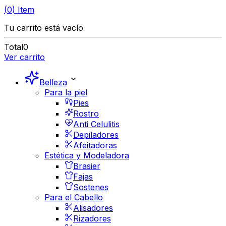
(
0
)
Item
Tu carrito está vacío
Total
0
Ver carrito
Belleza
Para la piel
Pies
Rostro
Anti Celulitis
Depiladores
Afeitadoras
Estética y Modeladora
Brasier
Fajas
Sostenes
Para el Cabello
Alisadores
Rizadores