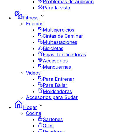
Problemas de audición
Para la vista
Fitness
Equipos
Multiejercicios
Cintas de Caminar
Multiestaciones
Bicicletas
Fajas Tonificadoras
Accesorios
Mancuernas
Videos
Para Entrenar
Para Bailar
Moldeadoras
Accesorios para Sudar
Hogar
Cocina
Sartenes
Ollas
Picadores