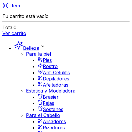
(
0
)
Item
Tu carrito está vacío
Total
0
Ver carrito
Belleza
Para la piel
Pies
Rostro
Anti Celulitis
Depiladores
Afeitadoras
Estética y Modeladora
Brasier
Fajas
Sostenes
Para el Cabello
Alisadores
Rizadores