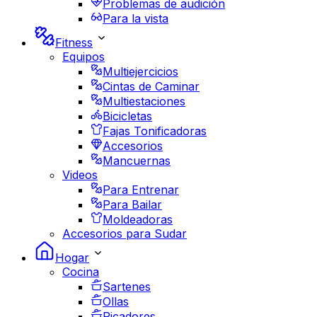
Problemas de audición
Para la vista
Fitness
Equipos
Multiejercicios
Cintas de Caminar
Multiestaciones
Bicicletas
Fajas Tonificadoras
Accesorios
Mancuernas
Videos
Para Entrenar
Para Bailar
Moldeadoras
Accesorios para Sudar
Hogar
Cocina
Sartenes
Ollas
Picadores