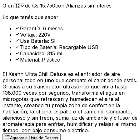
O en
de Gs
15.750
con Alianzas sin interés
Lo que tenés que saber
Garantía
:
6 meses
Voltaje
:
220V
Usa Batería
:
SI
Tipo de Batería
:
Recargable USB
Capacidad
:
315 ml
Material
:
Plástico
El Xaahn Ultra Chill Deluxe es el enfriador de aire
personal todo en uno que combate el calor donde estés.
Gracias a su transductor ultrasónico que vibra hasta
108.000 veces por segundo, transforma el agua en
microgotas que refrescan y humedecen el aire al
instante, creando tu propia zona de confort en la
habitación, la oficina, el patio o el camping. Compacto,
silencioso y sin freón, suma luz de ambiente y difusor de
aromaterapia para enfriar, humidificar y relajar al mismo
tiempo, con bajo consumo eléctrico.
Agregar a Lista de Deseos