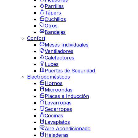
Parrillas
Tápers
Cuchillos
Otros
Bandejas
Confort
Mesas Individuales
Ventiladores
Calefactores
Luces
Puertas de Seguridad
Electrodomésticos
Hornos
Microondas
Placas a Inducción
Lavarropas
Secarropas
Cocinas
Lavaplatos
Aire Acondicionado
Heladeras