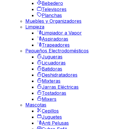
Bebedero
Televisores
Planchas
Muebles y Organizadores
Limpieza
Limpiador a Vapor
Aspiradoras
Trapeadores
Pequeños Electrodomésticos
Jugueras
Licuadoras
Batidoras
Deshidratadores
Mixteras
Jarras Eléctricas
Tostadoras
Mixers
Mascotas
Cepillos
Juguetes
Anti Pelusas