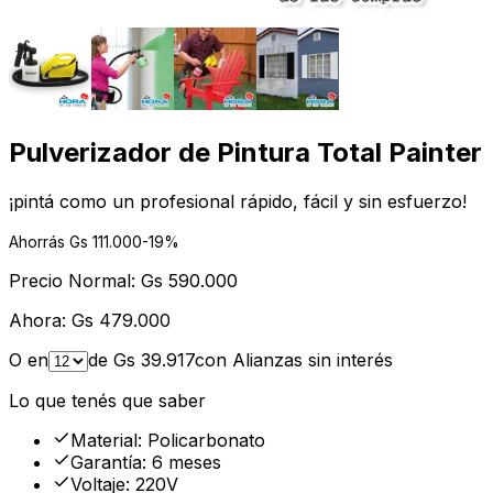
Pulverizador de Pintura Total Painter
¡pintá como un profesional rápido, fácil y sin esfuerzo!
Ahorrás Gs
111.000
-
19
%
Precio Normal:
Gs
590.000
Ahora:
Gs
479.000
O en
de Gs
39.917
con Alianzas sin interés
Lo que tenés que saber
Material
:
Policarbonato
Garantía
:
6 meses
Voltaje
:
220V