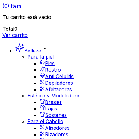
(
0
)
Item
Tu carrito está vacío
Total
0
Ver carrito
Belleza
Para la piel
Pies
Rostro
Anti Celulitis
Depiladores
Afeitadoras
Estética y Modeladora
Brasier
Fajas
Sostenes
Para el Cabello
Alisadores
Rizadores