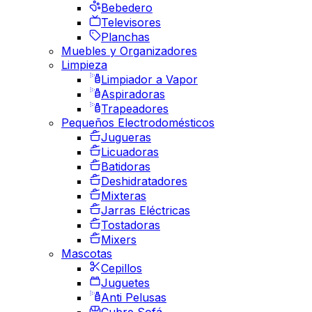
Bebedero
Televisores
Planchas
Muebles y Organizadores
Limpieza
Limpiador a Vapor
Aspiradoras
Trapeadores
Pequeños Electrodomésticos
Jugueras
Licuadoras
Batidoras
Deshidratadores
Mixteras
Jarras Eléctricas
Tostadoras
Mixers
Mascotas
Cepillos
Juguetes
Anti Pelusas