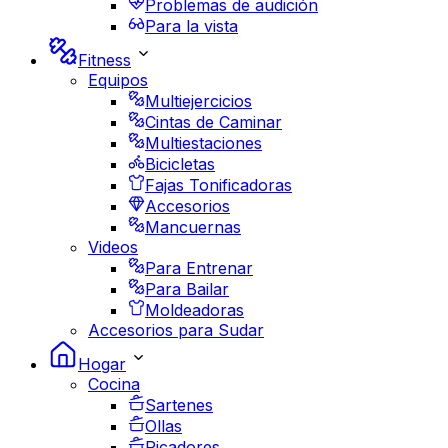
Problemas de audición
Para la vista
Fitness
Equipos
Multiejercicios
Cintas de Caminar
Multiestaciones
Bicicletas
Fajas Tonificadoras
Accesorios
Mancuernas
Videos
Para Entrenar
Para Bailar
Moldeadoras
Accesorios para Sudar
Hogar
Cocina
Sartenes
Ollas
Picadores