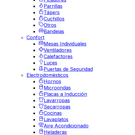
Parrillas
Tápers
Cuchillos
Otros
Bandejas
Confort
Mesas Individuales
Ventiladores
Calefactores
Luces
Puertas de Seguridad
Electrodomésticos
Hornos
Microondas
Placas a Inducción
Lavarropas
Secarropas
Cocinas
Lavaplatos
Aire Acondicionado
Heladeras