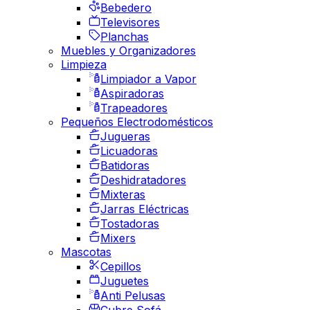
Bebedero
Televisores
Planchas
Muebles y Organizadores
Limpieza
Limpiador a Vapor
Aspiradoras
Trapeadores
Pequeños Electrodomésticos
Jugueras
Licuadoras
Batidoras
Deshidratadores
Mixteras
Jarras Eléctricas
Tostadoras
Mixers
Mascotas
Cepillos
Juguetes
Anti Pelusas