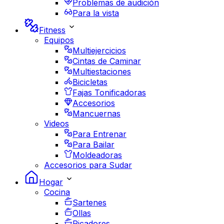
Problemas de audición
Para la vista
Fitness
Equipos
Multiejercicios
Cintas de Caminar
Multiestaciones
Bicicletas
Fajas Tonificadoras
Accesorios
Mancuernas
Videos
Para Entrenar
Para Bailar
Moldeadoras
Accesorios para Sudar
Hogar
Cocina
Sartenes
Ollas
Picadores