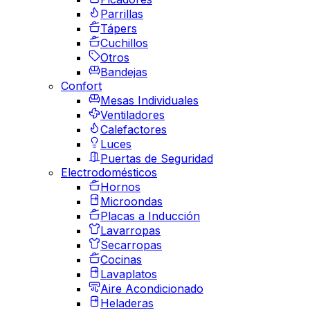
Parrillas
Tápers
Cuchillos
Otros
Bandejas
Confort
Mesas Individuales
Ventiladores
Calefactores
Luces
Puertas de Seguridad
Electrodomésticos
Hornos
Microondas
Placas a Inducción
Lavarropas
Secarropas
Cocinas
Lavaplatos
Aire Acondicionado
Heladeras