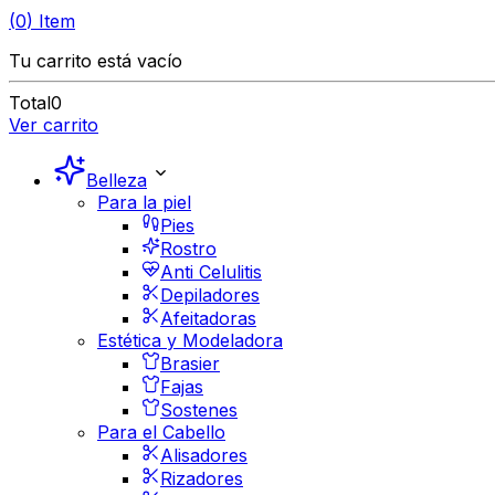
(
0
)
Item
Tu carrito está vacío
Total
0
Ver carrito
Belleza
Para la piel
Pies
Rostro
Anti Celulitis
Depiladores
Afeitadoras
Estética y Modeladora
Brasier
Fajas
Sostenes
Para el Cabello
Alisadores
Rizadores