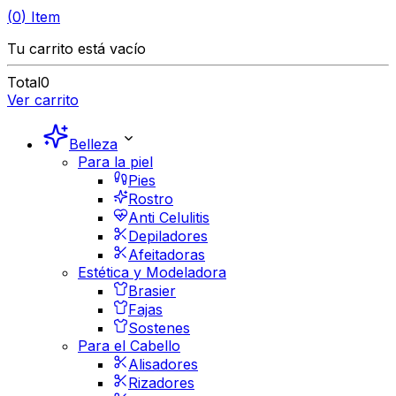
(
0
)
Item
Tu carrito está vacío
Total
0
Ver carrito
Belleza
Para la piel
Pies
Rostro
Anti Celulitis
Depiladores
Afeitadoras
Estética y Modeladora
Brasier
Fajas
Sostenes
Para el Cabello
Alisadores
Rizadores