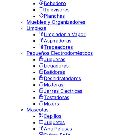
Bebedero
Televisores
Planchas
Muebles y Organizadores
Limpieza
Limpiador a Vapor
Aspiradoras
Trapeadores
Pequeños Electrodomésticos
Jugueras
Licuadoras
Batidoras
Deshidratadores
Mixteras
Jarras Eléctricas
Tostadoras
Mixers
Mascotas
Cepillos
Juguetes
Anti Pelusas