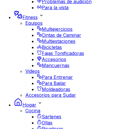
Problemas de audición
Para la vista
Fitness
Equipos
Multiejercicios
Cintas de Caminar
Multiestaciones
Bicicletas
Fajas Tonificadoras
Accesorios
Mancuernas
Videos
Para Entrenar
Para Bailar
Moldeadoras
Accesorios para Sudar
Hogar
Cocina
Sartenes
Ollas
Picadores