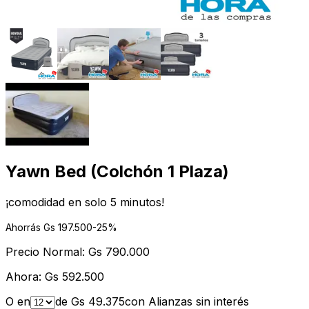
Yawn Bed (Colchón 1 Plaza)
¡comodidad en solo 5 minutos!
Ahorrás Gs
197.500
-
25
%
Precio Normal:
Gs
790.000
Ahora:
Gs
592.500
O en
de Gs
49.375
con Alianzas sin interés