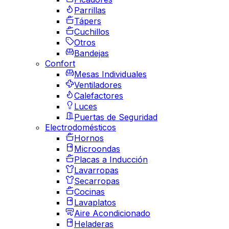
Parrillas
Tápers
Cuchillos
Otros
Bandejas
Confort
Mesas Individuales
Ventiladores
Calefactores
Luces
Puertas de Seguridad
Electrodomésticos
Hornos
Microondas
Placas a Inducción
Lavarropas
Secarropas
Cocinas
Lavaplatos
Aire Acondicionado
Heladeras