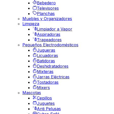
Bebedero
Televisores
Planchas
Muebles y Organizadores
Limpieza
Limpiador a Vapor
Aspiradoras
Trapeadores
Pequeños Electrodomésticos
Jugueras
Licuadoras
Batidoras
Deshidratadores
Mixteras
Jarras Eléctricas
Tostadoras
Mixers
Mascotas
Cepillos
Juguetes
Anti Pelusas