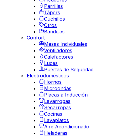
Parrillas
Tápers
Cuchillos
Otros
Bandejas
Confort
Mesas Individuales
Ventiladores
Calefactores
Luces
Puertas de Seguridad
Electrodomésticos
Hornos
Microondas
Placas a Inducción
Lavarropas
Secarropas
Cocinas
Lavaplatos
Aire Acondicionado
Heladeras