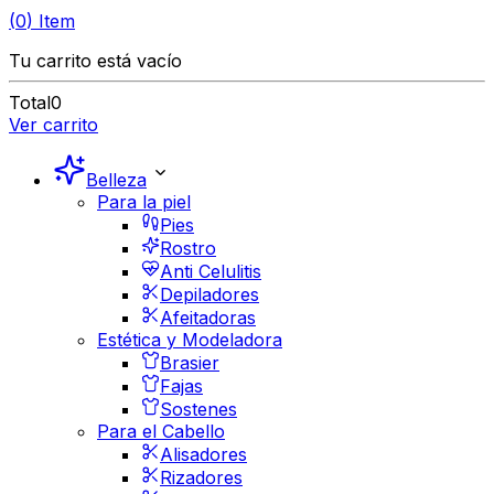
(
0
)
Item
Tu carrito está vacío
Total
0
Ver carrito
Belleza
Para la piel
Pies
Rostro
Anti Celulitis
Depiladores
Afeitadoras
Estética y Modeladora
Brasier
Fajas
Sostenes
Para el Cabello
Alisadores
Rizadores