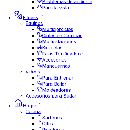
Problemas de audición
Para la vista
Fitness
Equipos
Multiejercicios
Cintas de Caminar
Multiestaciones
Bicicletas
Fajas Tonificadoras
Accesorios
Mancuernas
Videos
Para Entrenar
Para Bailar
Moldeadoras
Accesorios para Sudar
Hogar
Cocina
Sartenes
Ollas
Picadores