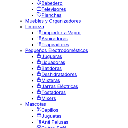
Bebedero
Televisores
Planchas
Muebles y Organizadores
Limpieza
Limpiador a Vapor
Aspiradoras
Trapeadores
Pequeños Electrodomésticos
Jugueras
Licuadoras
Batidoras
Deshidratadores
Mixteras
Jarras Eléctricas
Tostadoras
Mixers
Mascotas
Cepillos
Juguetes
Anti Pelusas