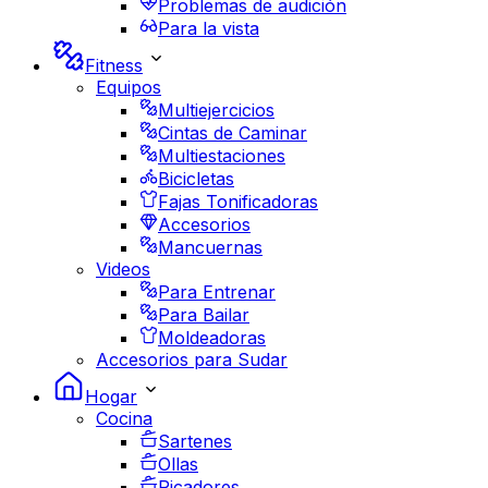
Problemas de audición
Para la vista
Fitness
Equipos
Multiejercicios
Cintas de Caminar
Multiestaciones
Bicicletas
Fajas Tonificadoras
Accesorios
Mancuernas
Videos
Para Entrenar
Para Bailar
Moldeadoras
Accesorios para Sudar
Hogar
Cocina
Sartenes
Ollas
Picadores