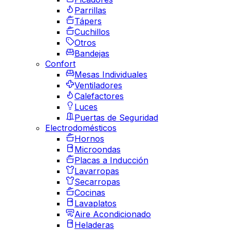
Parrillas
Tápers
Cuchillos
Otros
Bandejas
Confort
Mesas Individuales
Ventiladores
Calefactores
Luces
Puertas de Seguridad
Electrodomésticos
Hornos
Microondas
Placas a Inducción
Lavarropas
Secarropas
Cocinas
Lavaplatos
Aire Acondicionado
Heladeras