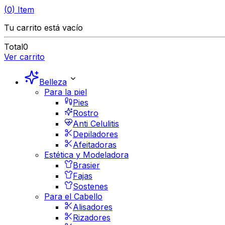
(
0
)
Item
Tu carrito está vacío
Total
0
Ver carrito
Belleza
Para la piel
Pies
Rostro
Anti Celulitis
Depiladores
Afeitadoras
Estética y Modeladora
Brasier
Fajas
Sostenes
Para el Cabello
Alisadores
Rizadores